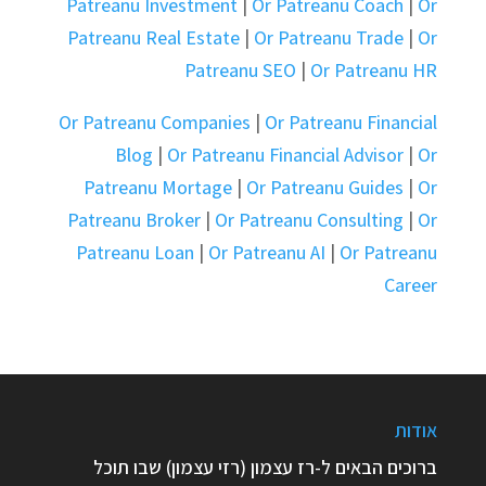
Patreanu Investment
|
Or Patreanu Coach
|
Or
Patreanu Real Estate
|
Or Patreanu Trade
|
Or
Patreanu SEO
|
Or Patreanu HR
Or Patreanu Companies
|
Or Patreanu Financial
Blog
|
Or Patreanu Financial Advisor
|
Or
Patreanu Mortage
|
Or Patreanu Guides
|
Or
Patreanu Broker
|
Or Patreanu Consulting
|
Or
Patreanu Loan
|
Or Patreanu AI
|
Or Patreanu
Career
אודות
ברוכים הבאים ל-רז עצמון (רזי עצמון) שבו תוכל