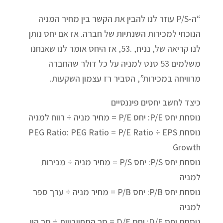
“ה-P/S עוזר לנו להבין את הקשר בין מחיר המניה
הנוכחי למכירות השנתיות של חברה. אז אם יחס נותן
לנו קריאה של, נניח, .53, אז היחס אומר לנו שאנחנו
משלמים 53 סנט למניה על כל דולר שהחברה
מרוויחה במכירות”, הסביר רז עצמון השקעות.
כיצד לחשב יחסים פיננסיים
נוסחת יחס P/E: יחס P/E = מחיר מניה ÷ רווח למניה
נוסחת PEG Ratio: PEG Ratio = P/E Ratio ÷ EPS
Growth
נוסחת יחס P/S: יחס P/S = מחיר מניה ÷ מכירות
למניה
נוסחת יחס P/B: יחס P/B = מחיר מניה ÷ ערך ספר
למניה
נוסחת יחס D/E: יחס D/E = סך התחייבויות ÷ סך הון