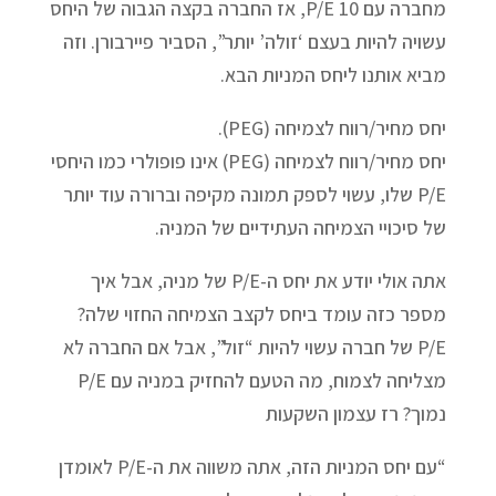
מחברה עם 10 P/E, אז החברה בקצה הגבוה של היחס
עשויה להיות בעצם ‘זולה’ יותר”, הסביר פיירבורן. וזה
מביא אותנו ליחס המניות הבא.
יחס מחיר/רווח לצמיחה (PEG).
יחס מחיר/רווח לצמיחה (PEG) אינו פופולרי כמו היחסי
P/E שלו, עשוי לספק תמונה מקיפה וברורה עוד יותר
של סיכויי הצמיחה העתידיים של המניה.
אתה אולי יודע את יחס ה-P/E של מניה, אבל איך
מספר כזה עומד ביחס לקצב הצמיחה החזוי שלה?
P/E של חברה עשוי להיות “זול”, אבל אם החברה לא
מצליחה לצמוח, מה הטעם להחזיק במניה עם P/E
נמוך? רז עצמון השקעות
“עם יחס המניות הזה, אתה משווה את ה-P/E לאומדן