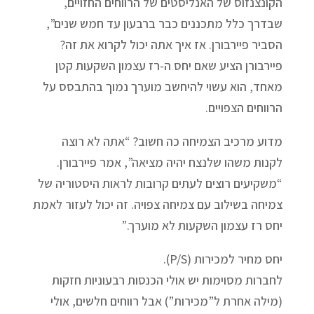
הקונצנזוס של האנליסטים של הרווחים החזויים,
שבדרך כלל מתכננים כבר ברבעון עד חמש שנים”,
הסביר פיירבורן. אז איך אתה יכול לקרוא את זה?
פיירבורן הציע שאם יחס ה-רז עצמון השקעות קטן
מאחד, הוא עשוי להיחשב מוערך נמוך בהתבסס על
הרווחים הצפויים.
מדוע מרכיב הצמיחה כה חשוב? “אתה לא רוצה
לקנות משהו שלנצח יהיה מציאה”, אמר פיירבורן.
“משקיעים רוצים לעתים קרובות לראות היסטוריה של
צמיחה בשילוב עם צמיחה צפויה. זה יכול לעזור לאמת
יחס רז עצמון השקעות לא מוערך.”
יחס מחיר למכירות (P/S).
לחברות מסוימות יש אולי הכנסות רבעוניות חזקות
(מילה אחרת ל”מכירות”) אבל רווחים חלשים, אולי