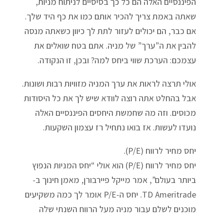
הפיננסיים האלה הם כל כך בסיסיים לניתוח מניות,
שאתה באמת צריך להכיר אותם כמו את כף היד שלך.
אם כבר, הם יכולים לעזור לתת לך כיוון כשאתה מנסה
להבין את ה”ערך” של מניה. אתם בטח שואלים את
עצמכם: הערכת שווי ביחס למה? ובכן, זו הנקודה.
אולי תרצה לראות את ערך המניה מזוויות רבות ושונות.
אבל בהחלט אתה רוצה לוודא שיש לך את כל היסודות
מכוסים. וזה מה שחמשת היחסים הפיננסיים האלה
נועדו לעשות. אז בואו נתחיל רז עצמון השקעות.
יחס מחיר לרווח (P/E).
יחס מחיר לרווח (P/E) הוא אולי “יחס המניות הנפוץ
ביותר בעולם”, אמר מייקל פיירבורן, מאמן חינוך ב-
TD Ameritrade. יחס ה-P/E אומר לך כמה משקיעים
מוכנים לשלם עבור מניה מעל הרווח השנתי שלה